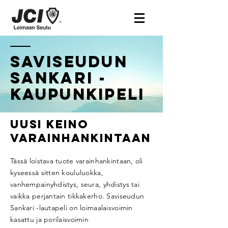
Saviseudun
sankari -
kaupunkipeli
Uusi keino
varainhankintaan
Tässä loistava tuote varainhankintaan, oli
kyseessä sitten koululuokka,
vanhempainyhdistys, seura, yhdistys tai
vaikka perjantain tikkakerho. Saviseudun
Sankari -lautapeli on loimaalaisvoimin
kasattu ja porilaisvoimin