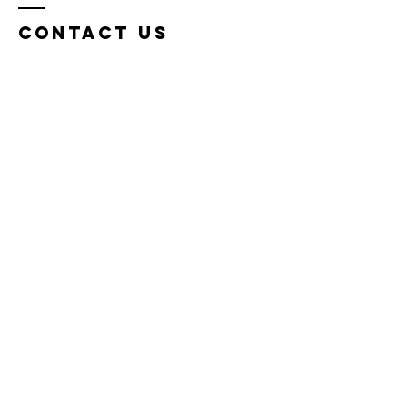
Contact us
JCI Loimaa
PRES Tanja Uusitalo
nuorkauppakamari @ loimaajc.com