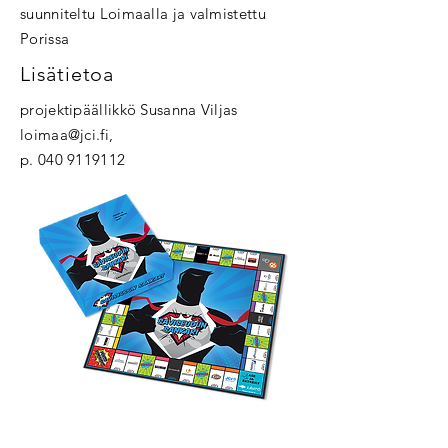
suunniteltu Loimaalla ja valmistettu
Porissa
Lisätietoa
projektipäällikkö Susanna Viljas
loimaa@jci.fi
,
p.
040 9119112